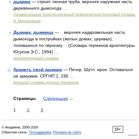
дымник
— строит. печная труба, верхняя наружная часть
8
деревянного дымохода …
Универсальный дополнительный практический толковый словарь
И. Мостицкого
Дымник, дымница
— верхняя надкровельная часть
9
дымохода в постройках (жилых домах, церквах),
топившихся по чёрному. (Словарь терминов архитектуры.
Юсупов Э.С., 1994) …
Архитектурный словарь
Хранить свой дымник
— Печор. Шутл. ирон. Оставаться
10
не замужем. СРГНП 1, 195 …
Большой словарь русских поговорок
Страницы
Следующая
→
1
2
3
© Академик, 2000-2026
18+
Обратная связь:
Техподдержка
,
Реклама на сайте