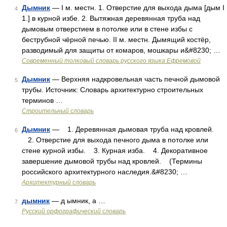
Дымник
— I м. местн. 1. Отверстие для выхода дыма [дым I
4
1.] в курной избе. 2. Вытяжная деревянная труба над
дымовым отверстием в потолке или в стене избы с
беструбной чёрной печью. II м. местн. Дымящий костёр,
разводимый для защиты от комаров, мошкары и&#8230; …
Современный толковый словарь русского языка Ефремовой
Дымник
— Верхняя надкровельная часть печной дымовой
5
трубы. Источник: Словарь архитектурно строительных
терминов …
Строительный словарь
Дымник
— 1. Деревянная дымовая труба над кровлей.
6
2. Отверстие для выхода печного дыма в потолке или
стене курной избы. 3. Курная изба. 4. Декоративное
завершение дымовой трубы над кровлей. (Термины
российского архитектурного наследия.&#8230; …
Архитектурный словарь
дымник
— д ымник, а …
7
Русский орфографический словарь