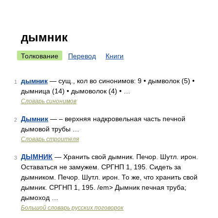
дымник
Толкование
Перевод
Книги
дымник
— сущ., кол во синонимов: 9 • дымволок (5) •
1
дымница (14) • дымоволок (4) • …
Словарь синонимов
Дымник
— – верхняя надкровельная часть печной
2
дымовой трубы …
Словарь строителя
ДЫМНИК
— Хранить свой дымник. Печор. Шутл. ирон.
3
Оставаться не замужем. СРГНП 1, 195. Сидеть за
дымником. Печор. Шутл. ирон. То же, что хранить свой
дымник. СРГНП 1, 195. /em> Дымник печная труба;
дымоход …
Большой словарь русских поговорок